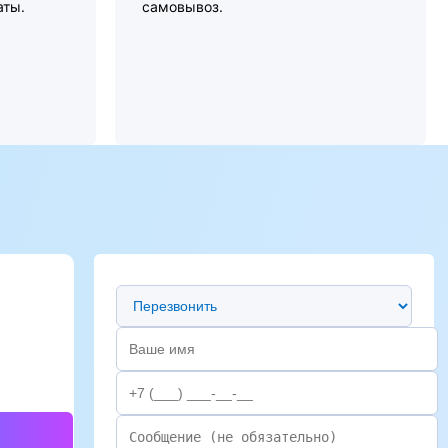
аты.
самовывоз.
Предпочтительный способ связи