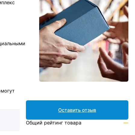
мплекс
ициальными
омогут
Оставить отзыв
Общий рейтинг товара
—