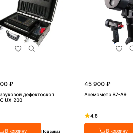
000 ₽
45 900 ₽
звуковой дефектоскоп
Анемометр В7-А9
С UX-200
4.8
 4.8 из 5
Рейтинг 4.8 из 5
В корзину
В корзину
Под заказ