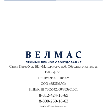
Санкт-Петербург, БЦ «Металлист», наб. Обводного канала д.
150, оф. 519
Пн-Пт 09:00—18:00*
ООО «ВЕЛМАС»
ИНН/КПП 7805642300/783901001
8‑812‑424‑18‑63
8‑800‑250‑18‑63
info@velmas.ru