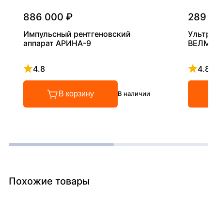
886 000 ₽
289 0
Импульсный рентгеновский
Ультра
аппарат АРИНА-9
ВЕЛМА
4.8
4.8
Рейтинг 4.8 из 5
Рейтинг
В корзину
В наличии
Похожие товары