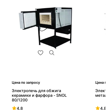
Цена по запросу
Цена по
Электропечь для обжига
Электр
керамики и фарфора - SNOL
металл
80/1200
4.8
4.8