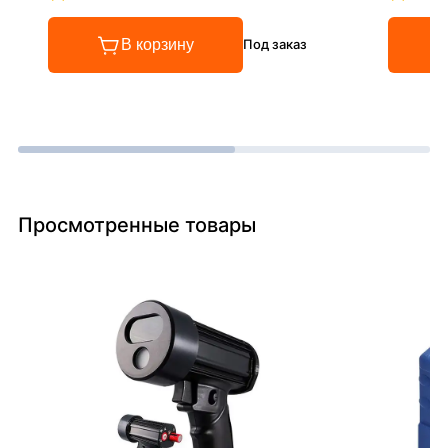
Рейтинг 4.8 из 5
Рейтинг
В корзину
Под заказ
Просмотренные товары