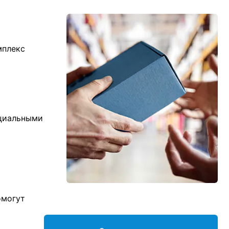
мплекс
ициальными
омогут