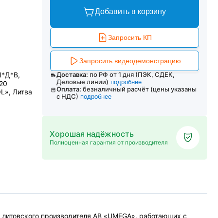
Добавить в корзину
Запросить КП
Запросить видеодемонстрацию
Ш*Д*В,
Доставка:
по РФ от 1 дня (ПЭК, СДЕК,
Деловые линии)
подробнее
220
Оплата:
безналичный расчёт (цены указаны
L», Литва
с НДС)
подробнее
Хорошая надёжность
Полноценная гарантия от производителя
о литовского производителя АВ «UMEGA», работающих с