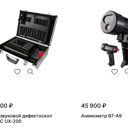
000 ₽
45 900 ₽
звуковой дефектоскоп
Анемометр В7-А9
С UX-200