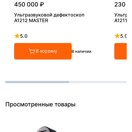
450 000 ₽
230 0
Ультразвуковой дефектоскоп
Ультра
А1212 MASTER
А1211 M
5.0
5.0
Рейтинг 5 из 5
Рейтинг
В корзину
В наличии
Просмотренные товары