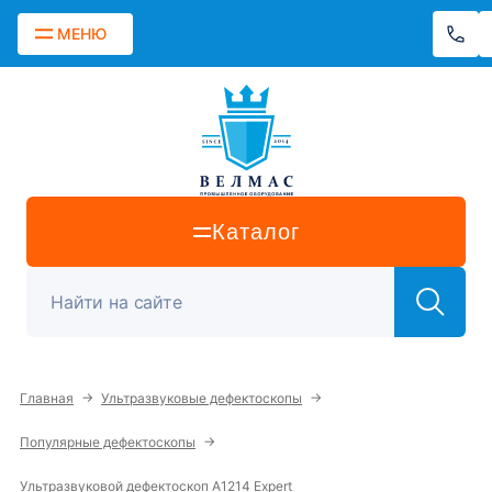
МЕНЮ
Каталог
→
→
Главная
Ультразвуковые дефектоскопы
→
Популярные дефектоскопы
Ультразвуковой дефектоскоп A1214 Expert