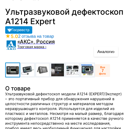
Ультразвуковой дефектоскоп
A1214 Expert
Госреестр
★
5.0
2 отзыва на товар
«АКС», Россия
Торговая марка
›
›
Аналоги
Все
7
фото
О товаре
Ультразвуковой дефектоскоп модели A1214 (EXPERT/Эксперт)
– это портативный прибор для обнаружения нарушений в
целостности различных структур и материалов методом
неразрушающего контроля. Используется для изделий из
пластмасс и металлов. Несмотря на малый размер, благодаря
которому дефектоскоп A1214 применяется в качестве ручного
инструмента непосредственно на месте исследования,
прибор имеет весь необходимый функционал для настройки