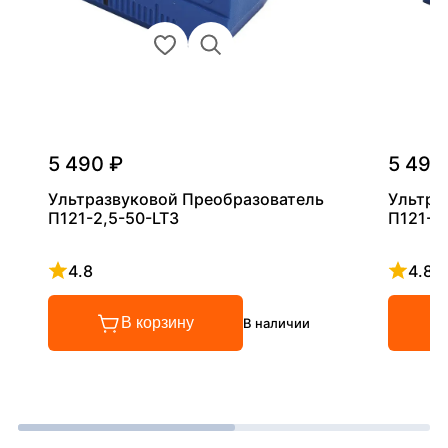
5 490 ₽
5 490
Ультразвуковой Преобразователь
Ультра
П121-2,5-50-LT3
П121-5
4.8
4.8
Рейтинг 4.8 из 5
Рейтинг
В корзину
В наличии