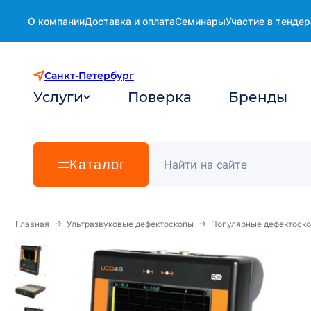
О компании
Доставка и оплата
Семинары
Участие в тендер
Санкт-Петербург
Услуги
Поверка
Бренды
Каталог
→
→
Главная
Ультразвуковые дефектоскопы
Популярные дефектоск