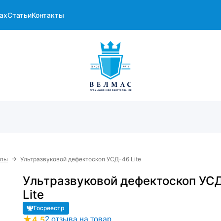
ах
Статьи
Контакты
→
опы
Ультразвуковой дефектоскоп УСД-46 Lite
Ультразвуковой дефектоскоп УС
Lite
Госреестр
★
4.5
2 отзыва на товар