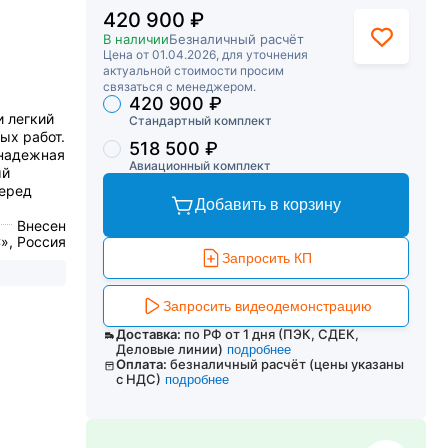
420 900 ₽
В наличии
Безналичный расчёт
Цена от 01.04.2026, для уточнения
актуальной стоимости просим
связаться с менеджером.
420 900 ₽
Торговые предложения
 легкий
Cтандартный комплект
ых работ.
518 500 ₽
 надежная
Авиационный комплект
ый
перед
Добавить в корзину
Внесен
», Россия
Запросить КП
Запросить видеодемонстрацию
Доставка:
по РФ от 1 дня (ПЭК, СДЕК,
Деловые линии)
подробнее
Оплата:
безналичный расчёт (цены указаны
с НДС)
подробнее