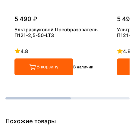
5 490 ₽
5 490
Ультразвуковой Преобразователь
Ультра
П121-2,5-50-LT3
П121-5
4.8
4.8
Рейтинг 4.8 из 5
Рейтинг
В корзину
В наличии
Похожие товары