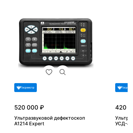
Госреестр
Госреес
520 000 ₽
420 9
Ультразвуковой дефектоскоп
Ультра
A1214 Expert
УСД-46 