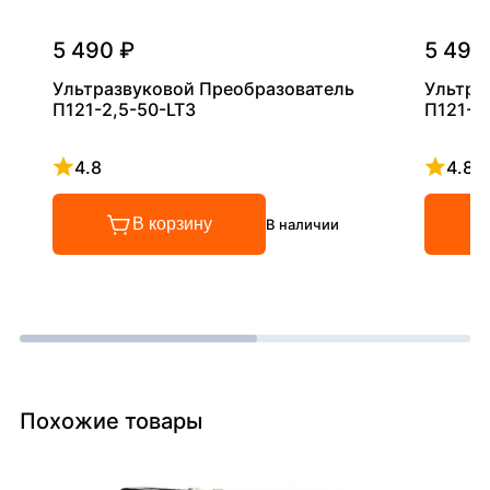
5 490 ₽
5 490
Ультразвуковой Преобразователь
Ультра
П121-2,5-50-LT3
П121-5
4.8
4.8
Рейтинг 4.8 из 5
Рейтинг
В корзину
В наличии
Похожие товары