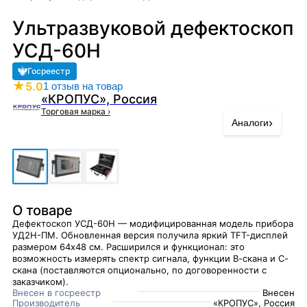
Ультразвуковой дефектоскоп
УСД-60Н
Госреестр
★
5.0
1 отзыв на товар
«КРОПУС», Россия
Торговая марка
›
›
Аналоги
О товаре
Дефектоскоп УСД-60Н — модифицированная модель прибора
УД2Н-ПМ. Обновленная версия получила яркий TFT-дисплей
размером 64х48 см. Расширился и функционал: это
возможность измерять спектр сигнала, функции В-скана и С-
скана (поставляются опционально, по договоренности с
заказчиком).
Внесен в госреестр
Внесен
Производитель
«КРОПУС», Россия