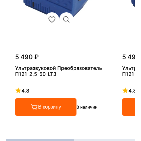
5 490 ₽
5 490
Ультразвуковой Преобразователь
Ультра
П121-2,5-50-LT3
П121-5
4.8
4.8
Рейтинг 4.8 из 5
Рейтинг
В корзину
В наличии