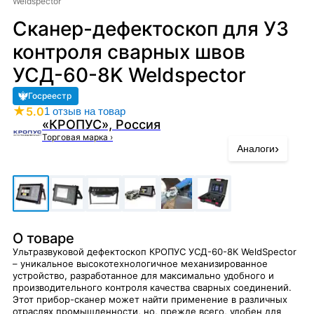
Weldspector
Сканер-дефектоскоп для УЗ
контроля сварных швов
УСД-60-8K Weldspector
Госреестр
★
5.0
1 отзыв на товар
«КРОПУС», Россия
Торговая марка
›
›
Аналоги
О товаре
Ультразвуковой дефектоскоп КРОПУС УСД-60-8К WeldSpector
– уникальное высокотехнологичное механизированное
устройство, разработанное для максимально удобного и
производительного контроля качества сварных соединений.
Этот прибор-сканер может найти применение в различных
отраслях промышленности, но, прежде всего, удобен для