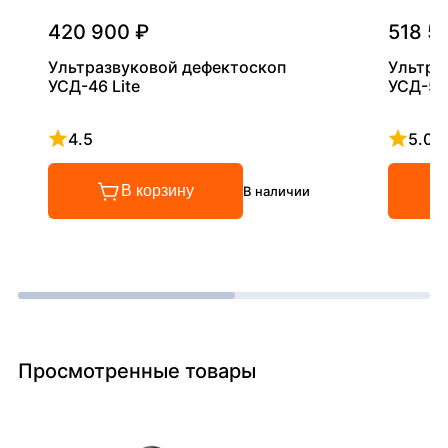
420 900 ₽
518 5
Ультразвуковой дефектоскоп
Ультра
УСД-46 Lite
УСД-50
4.5
5.0
Рейтинг 4.5 из 5
Рейтинг
В корзину
В наличии
Просмотренные товары