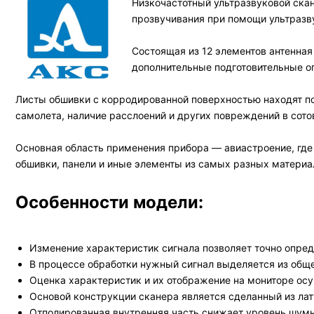
Низкочастотный ультразвуковой ска
прозвучивания при помощи ультразв
Состоящая из 12 элементов антенная
дополнительные подготовительные о
Листы обшивки с корродированной поверхностью находят 
самолета, наличие расслоений и других повреждений в сото
Основная область применения прибора — авиастроение, где
обшивки, панели и иные элементы из самых разных материало
Особенности модели:
Изменение характеристик сигнала позволяет точно опреде
В процессе обработки нужный сигнал выделяется из общ
Оценка характеристик и их отображение на мониторе осу
Основой конструкции сканера является сделанный из лат
Отполированная внутренняя часть снижает уровень шумн