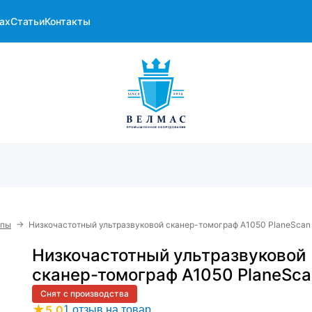
ах
Статьи
Контакты
→
опы
Низкочастотный ультразвуковой сканер-томограф А1050 PlaneScan
Низкочастотный ультразвуковой
сканер-томограф А1050 PlaneSca
Снят с производства
★
5.0
1 отзыв на товар