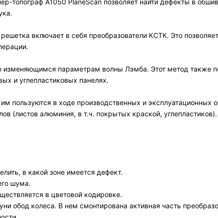
нер-топограф А1050 PlaneScan позволяет найти дефекты в обши
ука.
 решетка включает в себя преобразователи КСТК. Это позволяе
перации.
по изменяющимся параметрам волны Лэмба. Этот метод также 
вых и углепластиковых панелях.
 им пользуются в ходе производственных и эксплуатационных 
в (листов алюминия, в т.ч. покрытых краской, углепластиков).
лить, в какой зоне имеется дефект.
его шума.
ществляется в цветовой кодировке.
уни обод колеса. В нем смонтирована активная часть преобразо
ости.