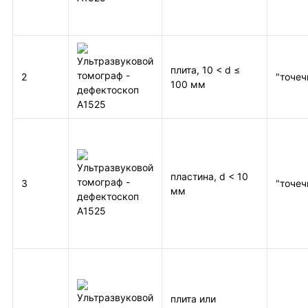
плита, 10 < d ≤
2
"точеч
100 мм
пластина, d < 10
3
"точеч
мм
плита или