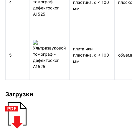
4
пластина, d < 100
плоск
мм
плита или
5
пластина, d < 100
объем
мм
Загрузки