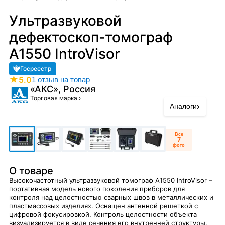
Ультразвуковой
дефектоскоп-томограф
А1550 IntroVisor
Госреестр
★
5.0
1 отзыв на товар
«АКС», Россия
Торговая марка
›
›
Аналоги
Все
7
фото
О товаре
Высокочастотный ультразвуковой томограф А1550 IntroVisor –
портативная модель нового поколения приборов для
контроля над целостностью сварных швов в металлических и
пластмассовых изделиях. Оснащен антенной решеткой с
цифровой фокусировкой. Контроль целостности объекта
визуализируется в виде сечения его внутренней структуры.