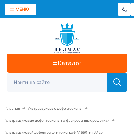
МЕНЮ
Каталог
→
→
Главная
Ультразвуковые дефектоскопы
→
Ультразвуковые дефектоскопы на фазированных решетках
Ультразвуковой дефектоскоп-томограф А1550 IntroVisor