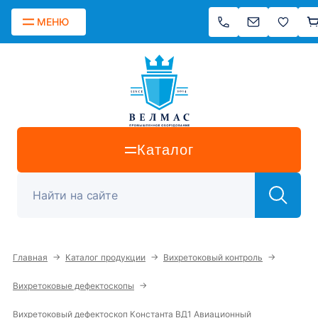
МЕНЮ
Каталог
→
→
→
Главная
Каталог продукции
Вихретоковый контроль
→
Вихретоковые дефектоскопы
Вихретоковый дефектоскоп Константа ВД1 Авиационный