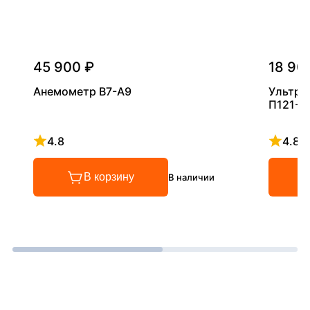
45 900 ₽
18 90
Анемометр В7-А9
Ультра
П121-5
4.8
4.8
Рейтинг 4.8 из 5
Рейтинг
В корзину
В наличии