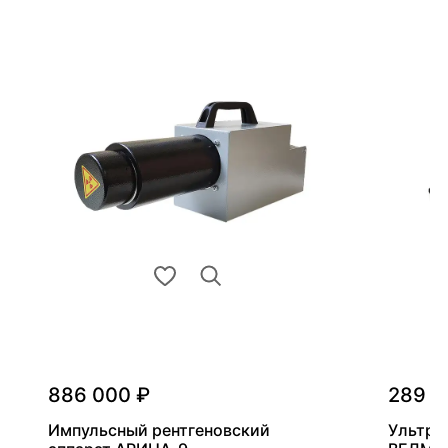
886 000 ₽
289 0
Импульсный рентгеновский
Ультра