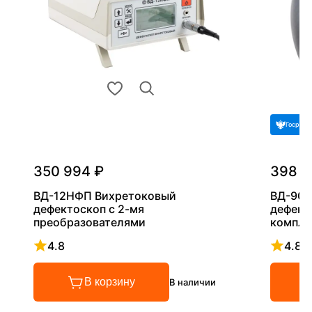
Госреес
350 994 ₽
398 2
ВД-12НФП Вихретоковый
ВД-90Н
дефектоскоп с 2-мя
дефект
преобразователями
компле
4.8
4.8
Рейтинг 4.8 из 5
Рейтинг
В корзину
В наличии