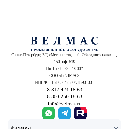
Санкт-Петербург, БЦ «Металлист», наб. Обводного канала д.
150, оф. 519
Пн-Пт 09:00—18:00*
ООО «ВЕЛМАС»
ИНН/КПП 7805642300/783901001
8‑812‑424‑18‑63
8‑800‑250‑18‑63
info@velmas.ru
Филиалы