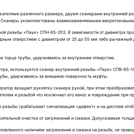
жателями различного размера, двумя сканерами внутренней ре
в. Сканеры укомплектованы взаимозаменяемыми вихретоковыми
ой резьбы «Паук» СПН-65-203. В зависимости от диаметра про
одным отверстием с диаметром от 25 до 55 мм либо рычажный 
а торце трубы, удерживаясь за внутреннее отверстие.
етра, используется сканер внутренней резьбы «Паук» СПВ-65-10
трубы, удерживаясь за внешнюю поверхность муфты.
ератор вращает рукоятку сканера рукой, при этом преобразова
телем и резьбой что исключает его износ и повреждение при п
 резьбы срабатывает сигнализация «дефект» и на дисплее ото
ительной очистки от загрязнений и смазки. Допускаемая толщи
ловленного наличием загрязнения и смазки на резьбе, не прив