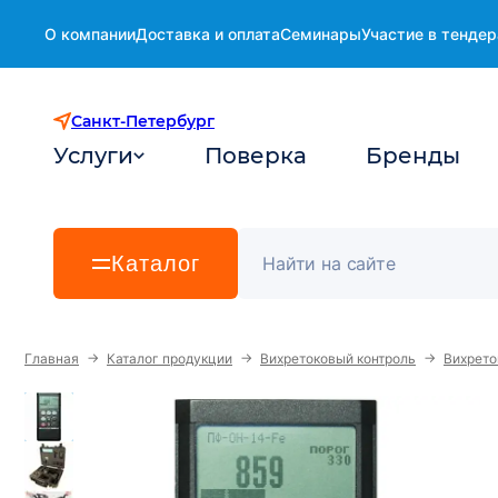
О компании
Доставка и оплата
Семинары
Участие в тендер
Санкт-Петербург
Услуги
Поверка
Бренды
Каталог
→
→
→
Главная
Каталог продукции
Вихретоковый контроль
Вихрето