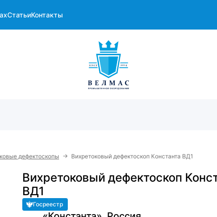
ах
Статьи
Контакты
→
ковые дефектоскопы
Вихретоковый дефектоскоп Константа ВД1
Вихретоковый дефектоскоп Конс
ВД1
Госреестр
«Константа», Россия