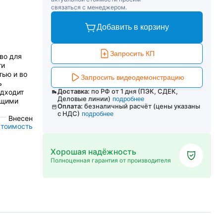
связаться с менеджером.
Добавить в корзину
Запросить КП
во для
ти
тью и во
Запросить видеодемонстрацию
ь
Доставка:
по РФ от 1 дня (ПЭК, СДЕК,
одходит
Деловые линии)
подробнее
ющими
Оплата:
безналичный расчёт (цены указаны
с НДС)
подробнее
Внесен
стоимость
Хорошая надёжность
Полноценная гарантия от производителя