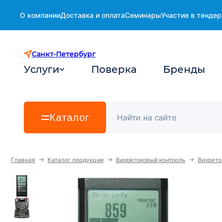
О компании
Доставка и оплата
Семинары
Участие в тендер
Санкт-Петербург
Услуги
Поверка
Бренды
Каталог
→
→
→
Главная
Каталог продукции
Вихретоковый контроль
Вихрето