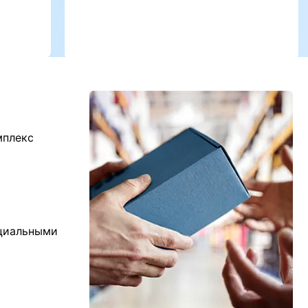
мплекс
ициальными