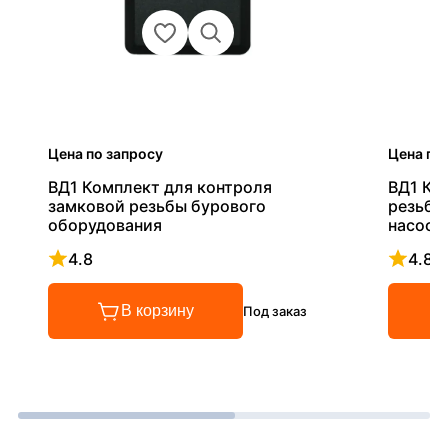
Цена по запросу
Цена по
ВД1 Комплект для контроля
ВД1 Ко
замковой резьбы бурового
резьбы 
оборудования
насосн
оборуд
4.8
4.8
Рейтинг 4.8 из 5
Рейтинг
В корзину
Под заказ