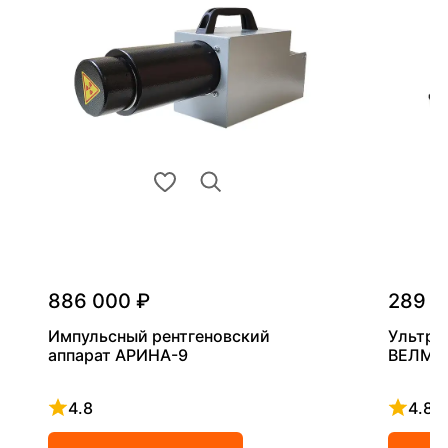
886 000 ₽
289 0
Импульсный рентгеновский
Ультра
аппарат АРИНА-9
ВЕЛМА
4.8
4.8
Рейтинг 4.8 из 5
Рейтинг