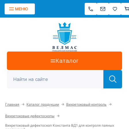
МЕНЮ
Каталог
→
→
→
Главная
Каталог продукции
Вихретоковый контроль
→
Вихретоковые дефектоскопы
Вихретоковый дефектоскоп Константа ВД1 для контроля паяных