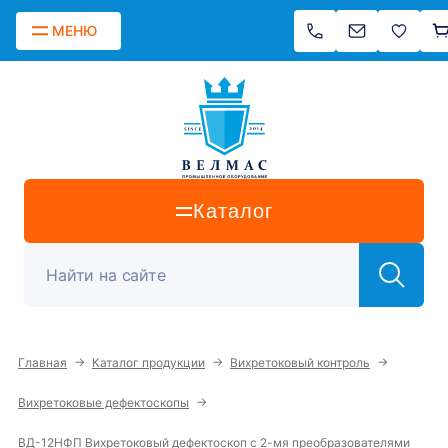
МЕНЮ
Каталог
→
→
→
Главная
Каталог продукции
Вихретоковый контроль
→
Вихретоковые дефектоскопы
ВД-12НФП Вихретоковый дефектоскоп с 2-мя преобразователями