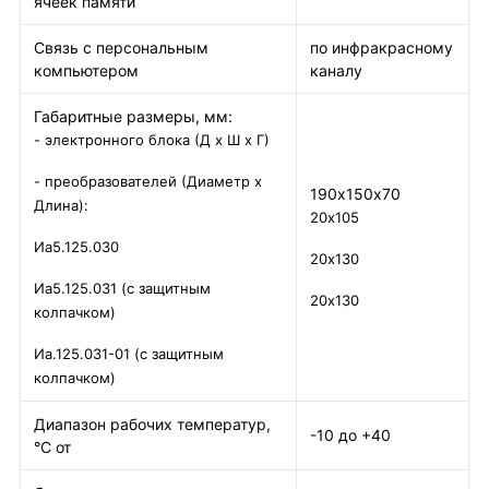
ячеек памяти
Связь с персональным
по инфракрасному
компьютером
каналу
Габаритные размеры, мм:
- электронного блока (Д х Ш х Г)
- преобразователей (Диаметр х
190х150х70
Длина):
20х105
Иа5.125.030
20х130
Иа5.125.031 (с защитным
20х130
колпачком)
Иа.125.031-01 (с защитным
колпачком)
Диапазон рабочих температур,
-10 до +40
°С от