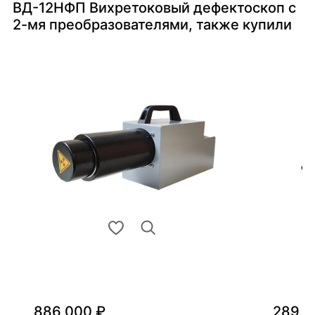
ВД-12НФП Вихретоковый дефектоскоп с
2-мя преобразователями, также купили
886 000 ₽
289 0