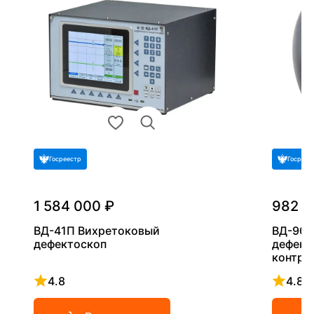
Госреестр
Госреес
1 584 000 ₽
982 7
ВД-41П Вихретоковый
ВД-90Н
дефектоскоп
дефект
контро
4.8
4.8
Рейтинг 4.8 из 5
Рейтинг