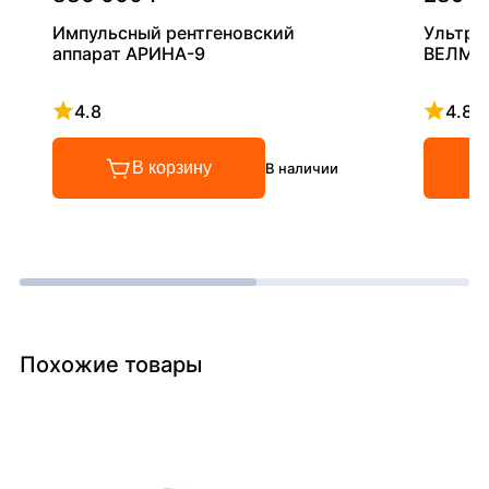
Импульсный рентгеновский
Ультра
аппарат АРИНА-9
ВЕЛМА
4.8
4.8
Рейтинг 4.8 из 5
Рейтинг
В корзину
В наличии
Похожие товары