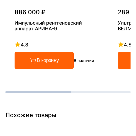
886 000 ₽
289 0
Импульсный рентгеновский
Ультра
аппарат АРИНА-9
ВЕЛМА
4.8
4.8
Рейтинг 4.8 из 5
Рейтинг
В корзину
В наличии
Похожие товары