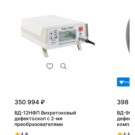
Госреес
350 994 ₽
398 2
ВД-12НФП Вихретоковый
ВД-90Н
дефектоскоп с 2-мя
дефект
преобразователями
компле
4.8
4.8