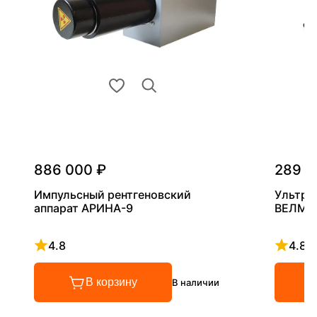
886 000 ₽
289 0
Импульсный рентгеновский
Ультра
аппарат АРИНА-9
ВЕЛМА
4.8
4.8
Рейтинг 4.8 из 5
Рейтинг
В корзину
В наличии