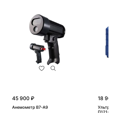
45 900 ₽
18 90
Анемометр В7-А9
Ультра
П121-5