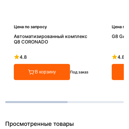
Цена по запросу
Цена по
Автоматизированный комплекс
G8 GAL
Q8 CORONADO
4.8
4.8
Рейтинг 4.8 из 5
Рейтинг
В корзину
Под заказ
Просмотренные товары