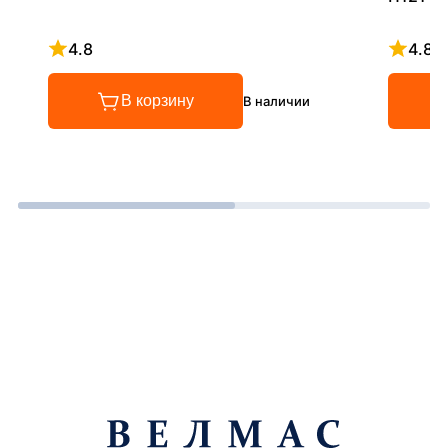
4.8
4.8
Рейтинг 4.8 из 5
Рейтинг
В корзину
В наличии