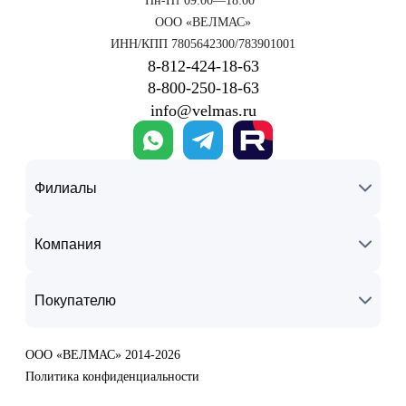
Пн-Пт 09:00—18:00*
ООО «ВЕЛМАС»
ИНН/КПП 7805642300/783901001
8‑812‑424‑18‑63
8‑800‑250‑18‑63
info@velmas.ru
Филиалы
Компания
Покупателю
ООО «ВЕЛМАС» 2014-2026
Политика конфиденциальности