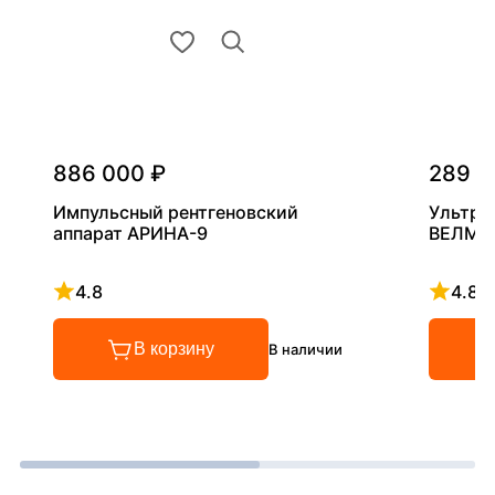
886 000 ₽
289 0
Импульсный рентгеновский
Ультра
аппарат АРИНА-9
ВЕЛМА
4.8
4.8
Рейтинг 4.8 из 5
Рейтинг
В корзину
В наличии