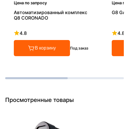
Цена по запросу
Цена по
Автоматизированный комплекс
G8 GAL
Q8 CORONADO
4.8
4.8
Рейтинг 4.8 из 5
Рейтинг
В корзину
Под заказ
Просмотренные товары