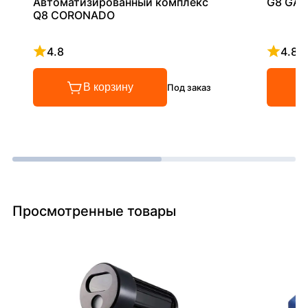
Автоматизированный комплекс
G8 GAL
Q8 CORONADO
4.8
4.8
Рейтинг 4.8 из 5
Рейтинг
В корзину
Под заказ
Просмотренные товары