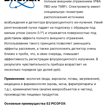
полным внешним отражением (РФА
ПВО или TXRF). Спектрометр имеет
специальную геометрию
расположения источника
возбуждения и детектора флуоресцентного из¬лучения. Узкий
рентгеновский пучок падает на подложку с образцом под
малым углом (около 0.1°) и отражается поверхностью под
действием эффекта полного внешнего отражения.
Использование такого принципа позволяет уменьшить
эффекты рассеяния, а также расположить детектор очень
близко к пробе, что, в свою очередь, повышает
эффективность регистрации флуоресцентного излучения. В
результате чувствительность прибора возрастает на
несколько порядков (до долей ppb).
Применение:
экология (вода, аэрозоли, почвы, загрязнения),
медицина и фармакология (кровь, моча, фармпрепараты и
т.д.), криминалистика (анализ микрообъектов и частиц),
производство пищевых продуктов.
Основные преимущества S2 PICOFOX: