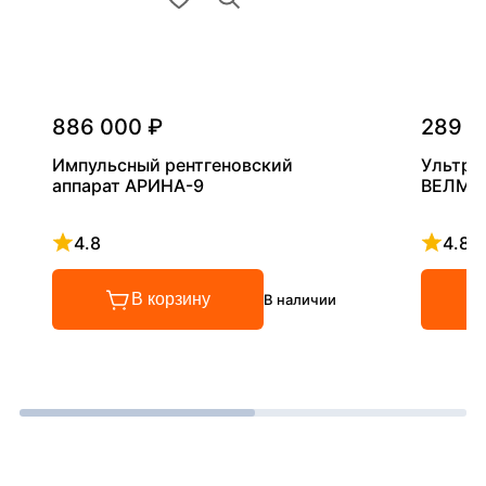
886 000 ₽
289 0
Импульсный рентгеновский
Ультра
аппарат АРИНА-9
ВЕЛМА
4.8
4.8
Рейтинг 4.8 из 5
Рейтинг
В корзину
В наличии