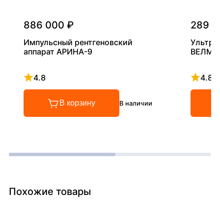
886 000 ₽
289 0
Импульсный рентгеновский
Ультра
аппарат АРИНА-9
ВЕЛМА
4.8
4.8
Рейтинг 4.8 из 5
Рейтинг
В корзину
В наличии
Похожие товары