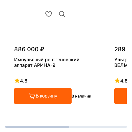
886 000 ₽
289 0
Импульсный рентгеновский
Ультра
аппарат АРИНА-9
ВЕЛМА
4.8
4.8
Рейтинг 4.8 из 5
Рейтинг
В корзину
В наличии