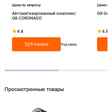
Цена по запросу
Цена по
Автоматизированный комплекс
G8 GAL
Q8 CORONADO
4.8
4.8
Рейтинг 4.8 из 5
Рейтинг
В корзину
Под заказ
Просмотренные товары