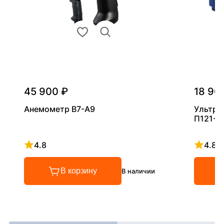
45 900 ₽
18 90
Анемометр В7-А9
Ультра
П121-5
4.8
4.8
Рейтинг 4.8 из 5
Рейтинг
В корзину
В наличии