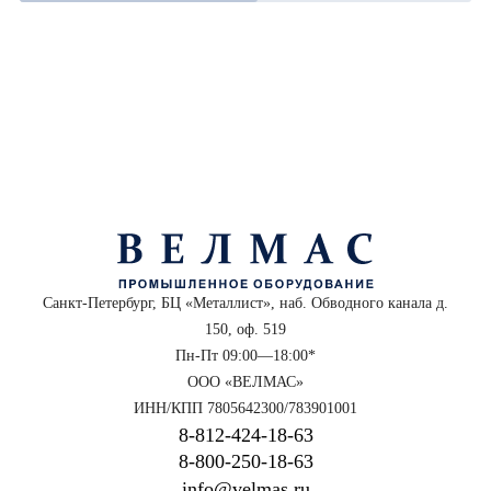
Санкт-Петербург, БЦ «Металлист», наб. Обводного канала д.
150, оф. 519
Пн-Пт 09:00—18:00*
ООО «ВЕЛМАС»
ИНН/КПП 7805642300/783901001
8‑812‑424‑18‑63
8‑800‑250‑18‑63
info@velmas.ru