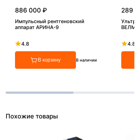
886 000 ₽
289 0
Импульсный рентгеновский
Ультра
аппарат АРИНА-9
ВЕЛМА
4.8
4.8
Рейтинг 4.8 из 5
Рейтинг
В корзину
В наличии
Похожие товары