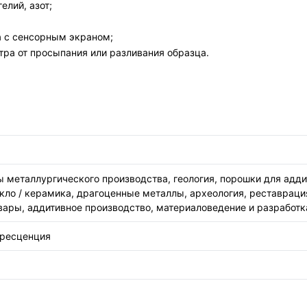
елий, азот;
 с сенсорным экраном;
ра от просыпания или разливания образца.
 металлургического производства, геология, порошки для аддит
кло / керамика, драгоценные металлы, археология, реставрация
вары, аддитивное производство, материаловедение и разработ
оресценция