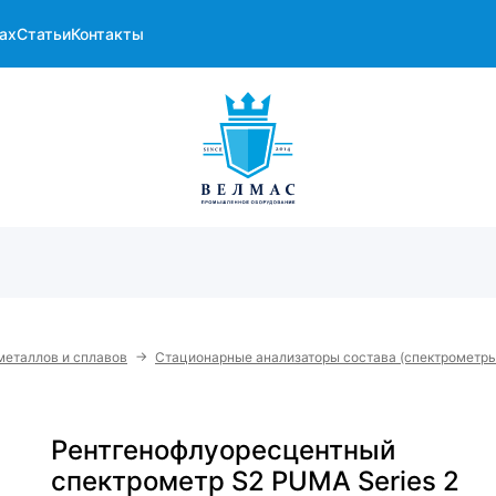
ах
Статьи
Контакты
→
металлов и сплавов
Стационарные анализаторы состава (спектрометры
Рентгенофлуоресцентный
спектрометр S2 PUMA Series 2