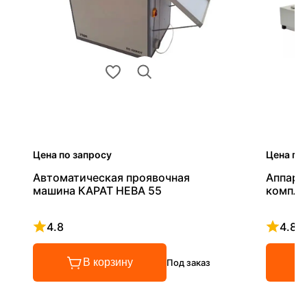
Цена по запросу
Цена по
Автоматическая проявочная
Аппара
машина КАРАТ НЕВА 55
компле
4.8
4.8
Рейтинг 4.8 из 5
Рейтинг
В корзину
Под заказ