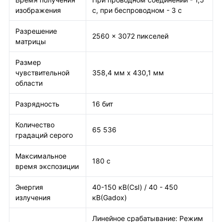
изображения
с, при беспроводном - 3 с
Разрешение
2560 x 3072
пикселей
матрицы
Размер
чувствительной
358,4 мм x 430,1 мм
области
Разрядность
16 бит
Количество
65 536
градаций серого
Максимальное
180 с
время экспозиции
Энергия
40-150 кВ(CsI) / 40 - 450
излучения
кВ(Gadox)
Линейное срабатывание: Режим