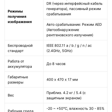
DR (через интерфейсный кабель
генератора), пассивный режим
Режимы
срабатывания
получения
изображения
Авто срабатывание: Режим AED
(Автообнаружение
рентгеновского излучения)
Беспроводной
IEEE 802.11 a / b / g / n / ac
стандарт
(2.4GHz, 5GHz)
Работа от
До 8 часов
аккумулятора
Габаритные
400 х 470 х 17 мм
размеры
Приблиз. 4.2 кг / 5.4 (с
Вес
защитным экраном)
-20 ~ +50°C, влажность 30 - 85%
Рабочая среда