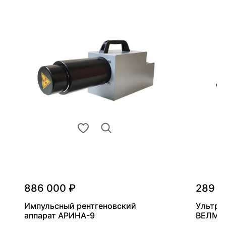
886 000 ₽
289 0
Импульсный рентгеновский
Ультра
аппарат АРИНА-9
ВЕЛМА