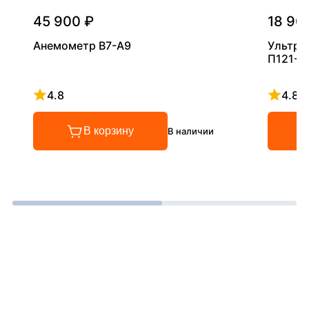
45 900 ₽
18 90
Анемометр В7-А9
Ультра
П121-5
4.8
4.8
Рейтинг 4.8 из 5
Рейтинг
В корзину
В наличии