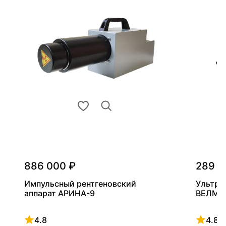
886 000 ₽
289 0
Импульсный рентгеновский
Ультра
аппарат АРИНА-9
ВЕЛМА
4.8
4.8
Рейтинг 4.8 из 5
Рейтинг