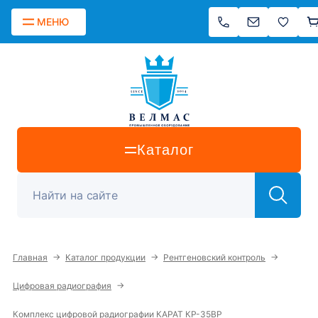
МЕНЮ
Каталог
→
→
→
Главная
Каталог продукции
Рентгеновский контроль
→
Цифровая радиография
Комплекс цифровой радиографии КАРАТ КР-35ВР