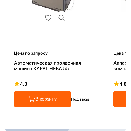
Цена по запросу
Цена по
Автоматическая проявочная
Аппара
машина КАРАТ НЕВА 55
компле
4.8
4.8
Рейтинг 4.8 из 5
Рейтинг
В корзину
Под заказ