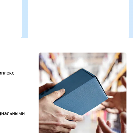
мплекс
ициальными