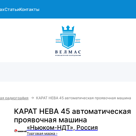
ах
Статьи
Контакты
→
ая радиография
КАРАТ НЕВА 45 автоматическая проявочная машина
КАРАТ НЕВА 45 автоматическая
проявочная машина
«Ньюком-НДТ», Россия
Торговая марка
›