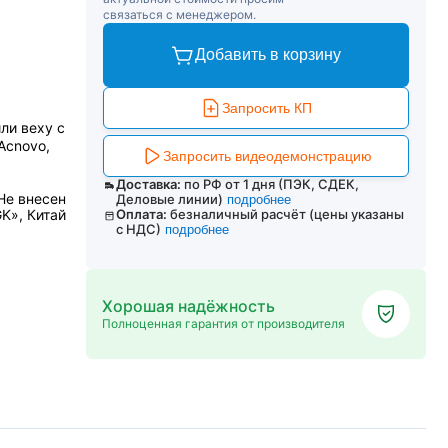
связаться с менеджером.
Добавить в корзину
Запросить КП
ли веху с
Acnovo,
Запросить видеодемонстрацию
Доставка:
по РФ от 1 дня (ПЭК, СДЕК,
Не внесен
Деловые линии)
подробнее
K», Китай
Оплата:
безналичный расчёт (цены указаны
с НДС)
подробнее
Хорошая надёжность
Полноценная гарантия от производителя