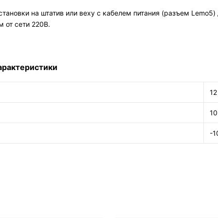
тановки на штатив или веху с кабелем питания (разъем Lemo5) 
 от сети 220В.
стики
12
10
-1