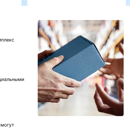
мплекс
ициальными
омогут