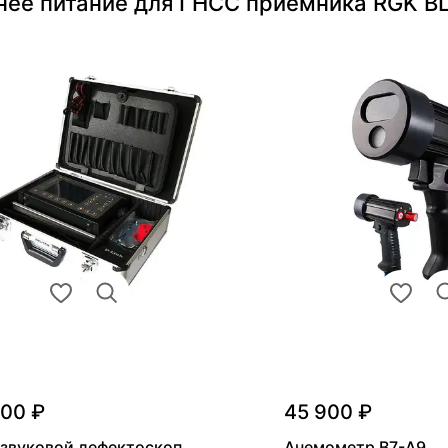
нее питание для ГНСС приемника RGK BL
000 ₽
45 900 ₽
звуковой дефектоскоп
Анемометр В7-А9