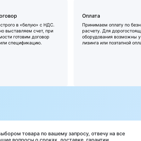
договор
Оплата
строго в «белую» с НДС.
Принимаем оплату по без
о выставляем счет, при
расчету. Для дорогостоящ
мости готовим договор
оборудования возможны у
 или спецификацию.
лизинга или поэтапной опл
а
выбором товара по вашему запросу, отвечу на все
щие вопросы о сроках, доставке, гарантии.