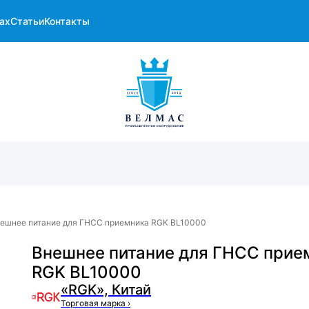
ах
Статьи
Контакты
ешнее питание для ГНСС приемника RGK BL10000
Внешнее питание для ГНСС прие
RGK BL10000
«RGK», Китай
Торговая марка
›