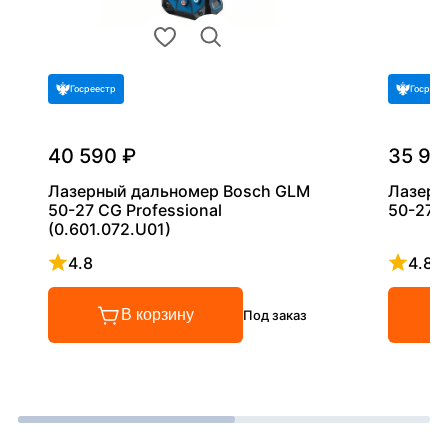
Госреестр
Госреес
40 590 ₽
35 99
Лазерный дальномер Bosch GLM
Лазерн
50-27 CG Professional
50-27 C
(0.601.072.U01)
4.8
4.8
Рейтинг 4.8 из 5
Рейтинг
В корзину
Под заказ