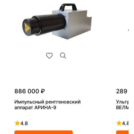
886 000 ₽
289 0
Импульсный рентгеновский
Ультра
аппарат АРИНА-9
ВЕЛМА
4.8
4.8
Рейтинг 4.8 из 5
Рейтинг