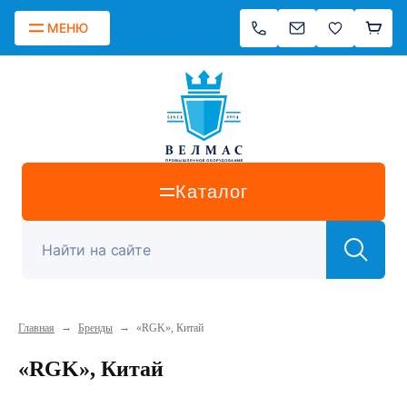
МЕНЮ
Каталог
→
→
Главная
Бренды
«RGK», Китай
«RGK», Китай