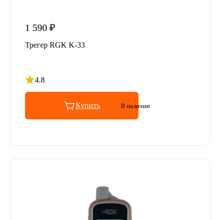
1 590 ₽
Трегер RGK K-33
4.8
Рейтинг 4.8 из 5
Купить
В наличии