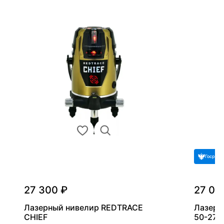
Госреес
27 300 ₽
27 09
Лазерный нивелир REDTRACE
Лазерн
CHIEF
50-27 C