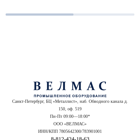
Санкт-Петербург, БЦ «Металлист», наб. Обводного канала д.
150, оф. 519
Пн-Пт 09:00—18:00*
ООО «ВЕЛМАС»
ИНН/КПП 7805642300/783901001
8‑812‑424‑18‑63