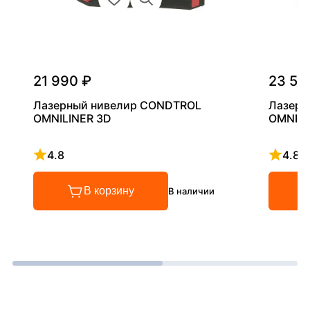
21 990 ₽
23 59
Лазерный нивелир CONDTROL
Лазерн
OMNILINER 3D
OMNILI
4.8
4.8
Рейтинг 4.8 из 5
Рейтинг
В корзину
В наличии