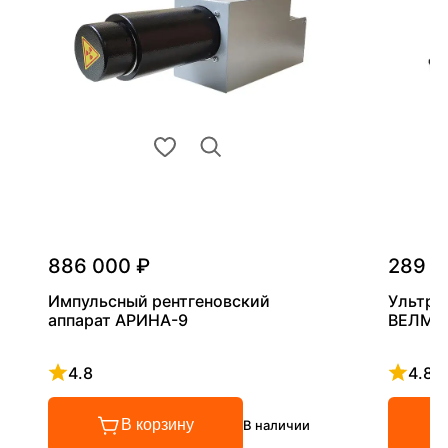
886 000 ₽
289 0
Импульсный рентгеновский
Ультра
аппарат АРИНА-9
ВЕЛМА
4.8
4.8
Рейтинг 4.8 из 5
Рейтинг
В корзину
В наличии