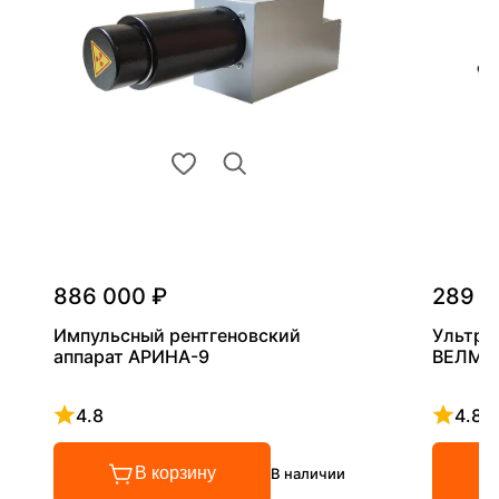
886 000 ₽
289 0
Импульсный рентгеновский
Ультра
аппарат АРИНА-9
ВЕЛМА
4.8
4.8
Рейтинг 4.8 из 5
Рейтинг
В корзину
В наличии