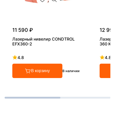
11 590 ₽
12 99
Лазерный нивелир CONDTROL
Лазерн
EFX360-2
360 KIT
4.8
4.8
Рейтинг 4.8 из 5
Рейтинг
В корзину
В наличии