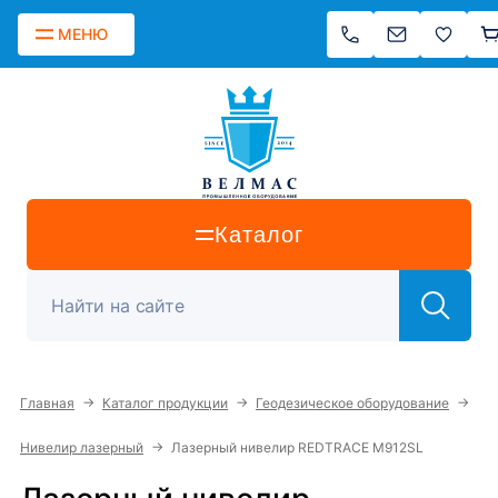
МЕНЮ
Каталог
→
→
→
Главная
Каталог продукции
Геодезическое оборудование
→
Нивелир лазерный
Лазерный нивелир REDTRACE М912SL