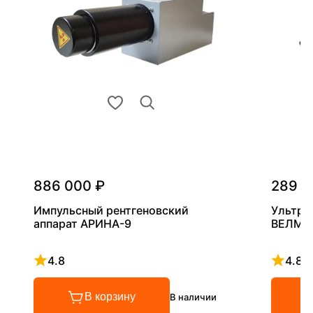
886 000 ₽
289 0
Импульсный рентгеновский
Ультра
аппарат АРИНА-9
ВЕЛМА
4.8
4.8
Рейтинг 4.8 из 5
Рейтинг
В корзину
В наличии