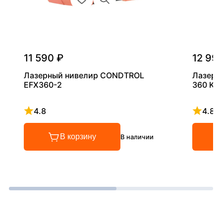
11 590 ₽
12 99
Лазерный нивелир CONDTROL
Лазерн
EFX360-2
360 KIT
4.8
4.8
Рейтинг 4.8 из 5
Рейтинг
В корзину
В наличии