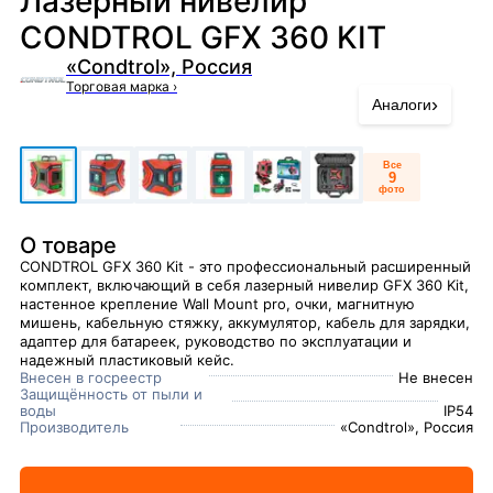
Лазерный нивелир
CONDTROL GFX 360 KIT
«Condtrol», Россия
Торговая марка
›
›
Аналоги
Все
9
фото
О товаре
​CONDTROL GFX 360 Kit - это профессиональный расширенный
комплект, включающий в себя лазерный нивелир GFX 360 Kit,
настенное крепление Wall Mount pro, очки, магнитную
мишень, кабельную стяжку, аккумулятор, кабель для зарядки,
адаптер для батареек, руководство по эксплуатации и
надежный пластиковый кейс.
Внесен в госреестр
Не внесен
Защищённость от пыли и
воды
IP54
Производитель
«Condtrol», Россия