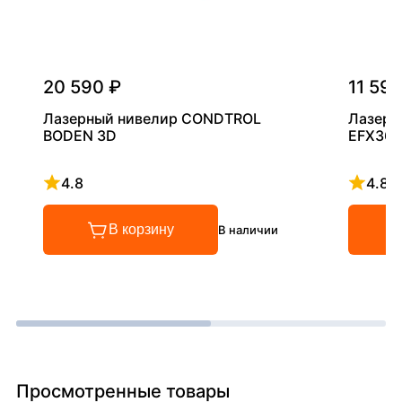
20 590 ₽
11 590
Лазерный нивелир CONDTROL
Лазерн
BODEN 3D
EFX360
4.8
4.8
Рейтинг 4.8 из 5
Рейтинг
В корзину
В наличии
Просмотренные товары