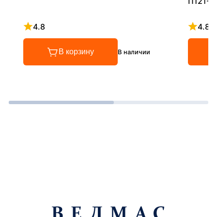
П121-5
4.8
4.8
Рейтинг 4.8 из 5
Рейтинг
В корзину
В наличии