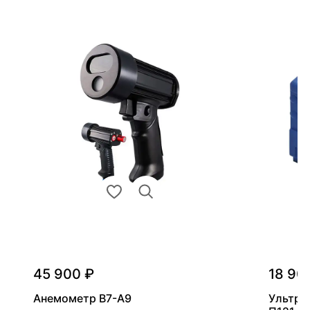
45 900 ₽
18 90
Анемометр В7-А9
Ультра