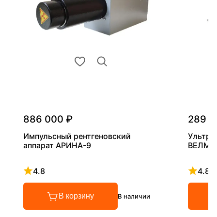
886 000 ₽
289 0
Импульсный рентгеновский
Ультра
аппарат АРИНА-9
ВЕЛМА
4.8
4.8
Рейтинг 4.8 из 5
Рейтинг
В корзину
В наличии