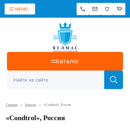
МЕНЮ
Каталог
→
→
Главная
Бренды
«Condtrol», Россия
«Condtrol», Россия