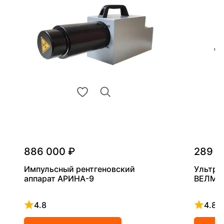
886 000 ₽
289 0
Импульсный рентгеновский
Ультра
аппарат АРИНА-9
ВЕЛМА
4.8
4.8
Рейтинг 4.8 из 5
Рейтинг