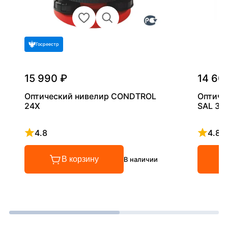
Госреестр
15 990 ₽
14 60
Оптический нивелир CONDTROL
Оптиче
24X
SAL 32
4.8
4.8
Рейтинг 4.8 из 5
Рейтинг
В корзину
В наличии