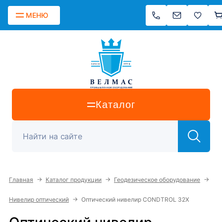
МЕНЮ
Каталог
→
→
→
Главная
Каталог продукции
Геодезическое оборудование
→
Нивелир оптический
Оптический нивелир CONDTROL 32X