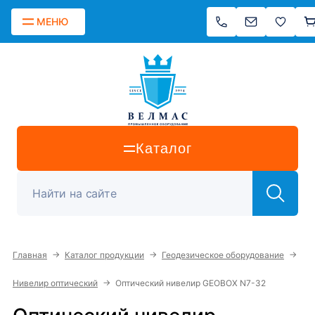
МЕНЮ
Каталог
→
→
→
Главная
Каталог продукции
Геодезическое оборудование
→
Нивелир оптический
Оптический нивелир GEOBOX N7-32