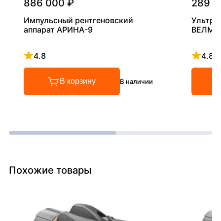
886 000 ₽
289 0
Импульсный рентгеновский
Ультра
аппарат АРИНА-9
ВЕЛМА
4.8
4.8
Рейтинг 4.8 из 5
Рейтинг
В корзину
В наличии
Похожие товары