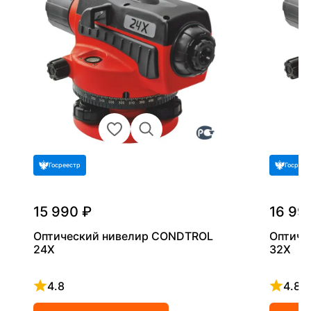
Госреестр
Госреес
15 990 ₽
16 99
Оптический нивелир CONDTROL
Оптиче
24X
32X
4.8
4.8
Рейтинг 4.8 из 5
Рейтинг