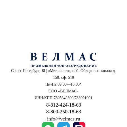
Санкт-Петербург, БЦ «Металлист», наб. Обводного канала д.
150, оф. 519
Пн-Пт 09:00—18:00*
ООО «ВЕЛМАС»
ИНН/КПП 7805642300/783901001
8‑812‑424‑18‑63
8‑800‑250‑18‑63
info@velmas.ru