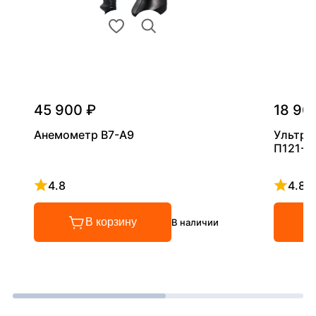
45 900 ₽
18 90
Анемометр В7-А9
Ультра
П121-5
4.8
4.8
Рейтинг 4.8 из 5
Рейтинг
В корзину
В наличии