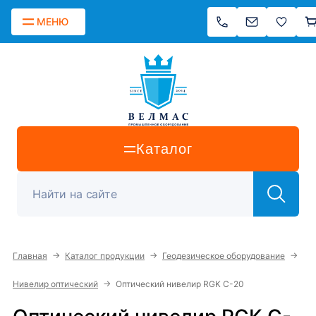
МЕНЮ
Каталог
→
→
→
Главная
Каталог продукции
Геодезическое оборудование
→
Нивелир оптический
Оптический нивелир RGK C-20