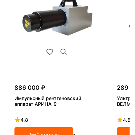
886 000 ₽
289 0
Импульсный рентгеновский
Ультра
аппарат АРИНА-9
ВЕЛМА
4.8
4.8
Рейтинг 4.8 из 5
Рейтинг