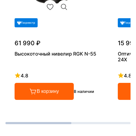
Госреестр
Госреес
61 990 ₽
15 99
Высокоточный нивелир RGK N-55
Оптиче
24X
4.8
4.8
Рейтинг 4.8 из 5
Рейтинг
В корзину
В наличии