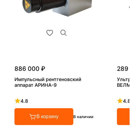
886 000 ₽
289 0
Импульсный рентгеновский
Ультра
аппарат АРИНА-9
ВЕЛМА
4.8
4.8
Рейтинг 4.8 из 5
Рейтинг
В корзину
В наличии