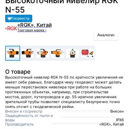
Высокоточный нивелир RGK
N-55
Госреестр
«RGK», Китай
Торговая марка
›
›
Аналоги
О товаре
Высокоточный нивелир RGK N-55 по кратности увеличения не
имеет себе равных, благодаря чему геодезист может делать
меньше перестановок нивелира при работе на больших
протяженных объектах, например, при строительстве
мостов, дорог, путепроводов и др. 55-кратное увеличение
зрительной трубы позволяет специалисту безупречно точно
снять отсчет с геодезической рейки.
Внесен в госреестр
Внесен
Защищённость от пыли и
воды
IPX6
Производитель
«RGK», Китай