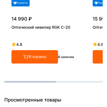
Госреестр
Госреес
14 990 ₽
15 99
Оптический нивелир RGK C-20
Оптиче
4.8
4.8
Рейтинг 4.8 из 5
Рейтинг
В корзину
В наличии
Просмотренные товары