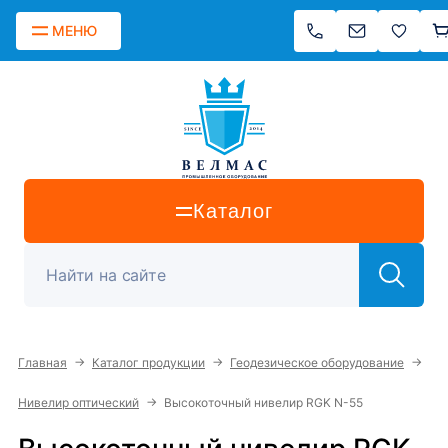
МЕНЮ
Каталог
→
→
→
Главная
Каталог продукции
Геодезическое оборудование
→
Нивелир оптический
Высокоточный нивелир RGK N-55