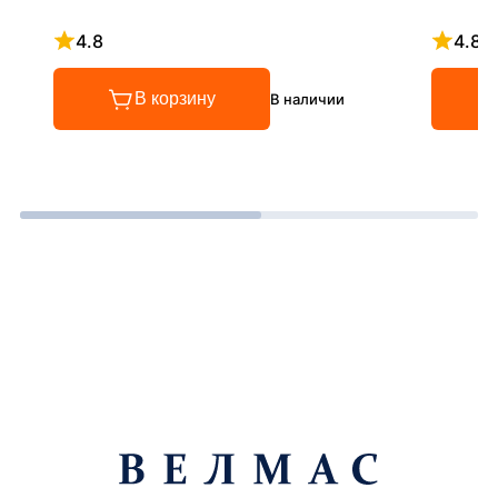
4.8
4.8
Рейтинг 4.8 из 5
Рейтинг
В корзину
В наличии