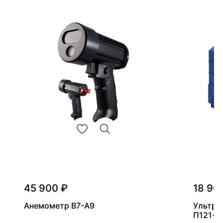
45 900 ₽
18 90
Анемометр В7-А9
Ультра
П121-5