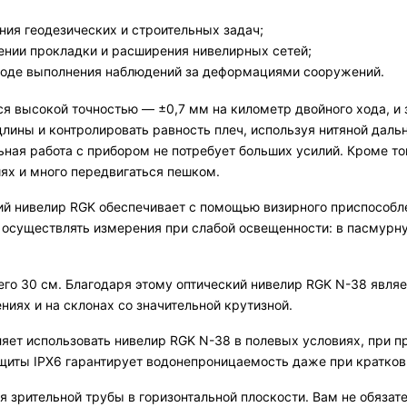
ия геодезических и строительных задач;
нении прокладки и расширения нивелирных сетей;
ходе выполнения наблюдений за деформациями сооружений.
я высокой точностью — ±0,7 мм на километр двойного хода, и
лины и контролировать равность плеч, используя нитяной дал
ная работа с прибором не потребует больших усилий. Кроме тог
ях и много передвигаться пешком.
ий нивелир RGK обеспечивает с помощью визирного приспособ
уществлять измерения при слабой освещенности: в пасмурную 
его 30 см. Благодаря этому оптический нивелир RGK N-38 явл
иях и на склонах со значительной крутизной.
ляет использовать нивелир RGK N-38 в полевых условиях, при 
ащиты IPX6 гарантирует водонепроницаемость даже при кратко
 зрительной трубы в горизонтальной плоскости. Вам не обяза