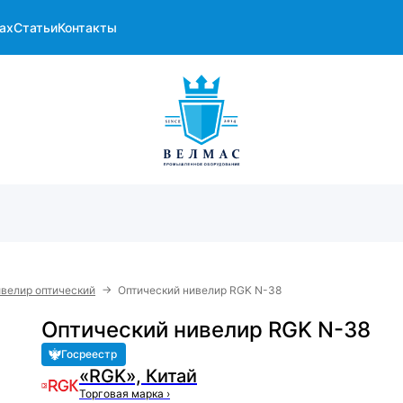
ах
Статьи
Контакты
→
велир оптический
Оптический нивелир RGK N-38
Оптический нивелир RGK N-38
Госреестр
«RGK», Китай
Торговая марка
›