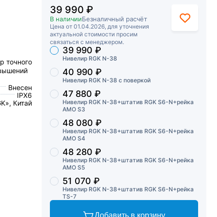
39 990 ₽
В наличии
Безналичный расчёт
Цена от 01.04.2026, для уточнения
актуальной стоимости просим
связаться с менеджером.
39 990 ₽
Торговые предложения
Нивелир RGK N-38
р точного
евышений
40 990 ₽
Нивелир RGK N-38 с поверкой
Внесен
47 880 ₽
IPX6
Нивелир RGK N-38+штатив RGK S6-N+рейка
K», Китай
AMO S3
48 080 ₽
Нивелир RGK N-38+штатив RGK S6-N+рейка
AMO S4
48 280 ₽
Нивелир RGK N-38+штатив RGK S6-N+рейка
AMO S5
51 070 ₽
Нивелир RGK N-38+штатив RGK S6-N+рейка
TS-7
Добавить в корзину