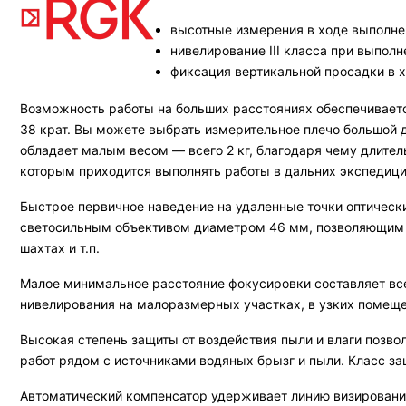
высотные измерения в ходе выполнен
нивелирование III класса при выпол
фиксация вертикальной просадки в 
Возможность работы на больших расстояниях обеспечиваетс
38 крат. Вы можете выбрать измерительное плечо большой д
обладает малым весом — всего 2 кг, благодаря чему длитель
которым приходится выполнять работы в дальних экспедици
Быстрое первичное наведение на удаленные точки оптическ
светосильным объективом диаметром 46 мм, позволяющим ос
шахтах и т.п.
Малое минимальное расстояние фокусировки составляет вс
нивелирования на малоразмерных участках, в узких помещен
Высокая степень защиты от воздействия пыли и влаги позво
работ рядом с источниками водяных брызг и пыли. Класс з
Автоматический компенсатор удерживает линию визирования