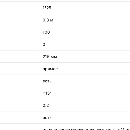
1°25'
0.3 м
100
0
215 мм
прямое
есть
±15'
0.2'
есть
цена деления горизонтального круга - 1° ил