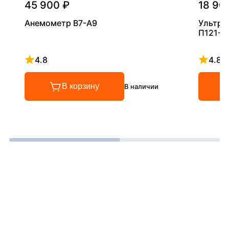
45 900 ₽
18 90
Анемометр В7-А9
Ультра
П121-5
4.8
4.8
Рейтинг 4.8 из 5
Рейтинг
В корзину
В наличии