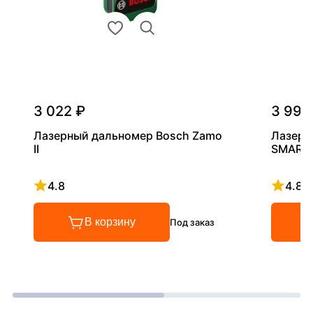
3 022 ₽
3 990
Лазерный дальномер Bosch Zamo
Лазерн
II
SMART 
4.8
4.8
Рейтинг 4.8 из 5
Рейтинг
В корзину
Под заказ