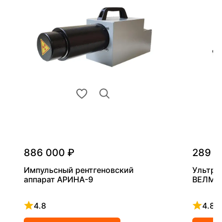
886 000 ₽
289 0
Импульсный рентгеновский
Ультра
аппарат АРИНА-9
ВЕЛМА
4.8
4.8
Рейтинг 4.8 из 5
Рейтинг