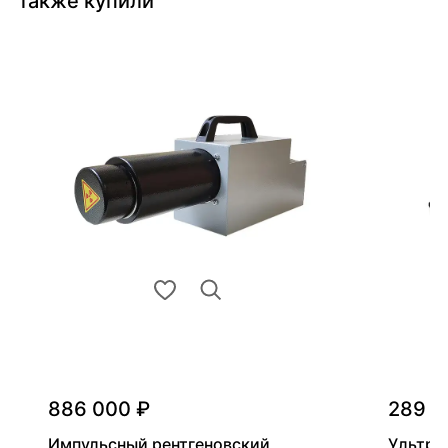
также купили
886 000 ₽
289 0
Импульсный рентгеновский
Ультра