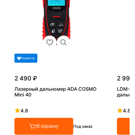
Госреестр
2 490 ₽
2 990
Лазерный дальномер ADA COSMO
LDM-60
Mini 40
дально
4.8
4.8
Рейтинг 4.8 из 5
Рейтинг
В корзину
Под заказ