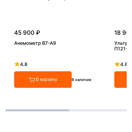
45 900 ₽
18 90
Анемометр В7-А9
Ультра
П121-5
4.8
4.8
Рейтинг 4.8 из 5
Рейтинг
В корзину
В наличии