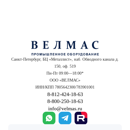
Санкт-Петербург, БЦ «Металлист», наб. Обводного канала д.
150, оф. 519
Пн-Пт 09:00—18:00*
ООО «ВЕЛМАС»
ИНН/КПП 7805642300/783901001
8‑812‑424‑18‑63
8‑800‑250‑18‑63
info@velmas.ru