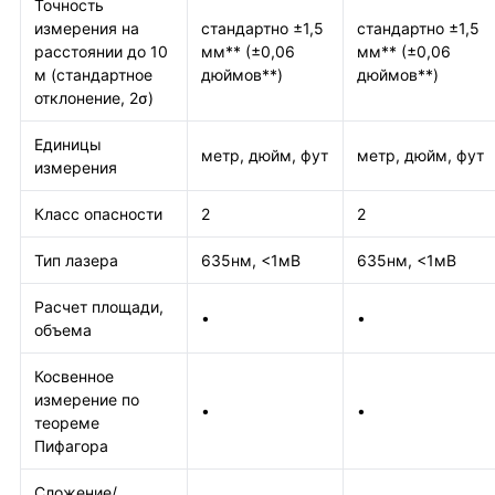
Точность
измерения на
стандартно ±1,5
стандартно ±1,5
расстоянии до 10
мм** (±0,06
мм** (±0,06
м (стандартное
дюймов**)
дюймов**)
отклонение, 2σ)
Единицы
метр, дюйм, фут
метр, дюйм, фут
измерения
Класс опасности
2
2
Тип лазера
635нм, <1мВ
635нм, <1мВ
Расчет площади,
•
•
объема
Косвенное
измерение по
•
•
теореме
Пифагора
Сложение/