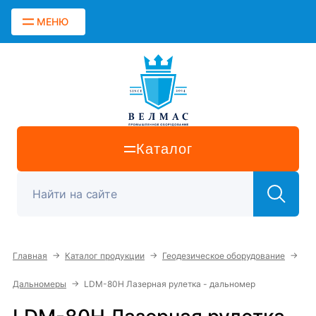
МЕНЮ
Каталог
→
→
→
Главная
Каталог продукции
Геодезическое оборудование
→
Дальномеры
LDM-80H Лазерная рулетка - дальномер