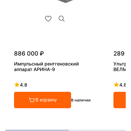
886 000 ₽
289 0
Импульсный рентгеновский
Ультра
аппарат АРИНА-9
ВЕЛМА
4.8
4.8
Рейтинг 4.8 из 5
Рейтинг
В корзину
В наличии