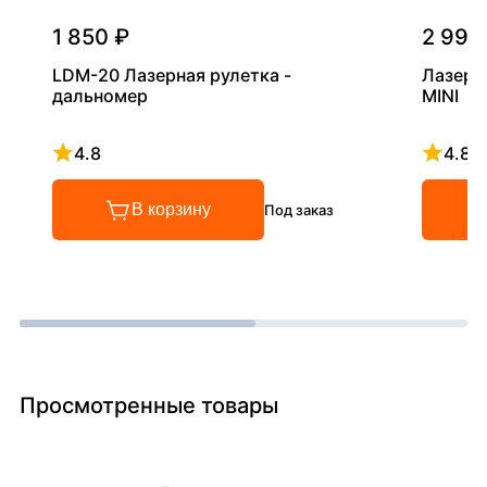
1 850 ₽
2 990
LDM-20 Лазерная рулетка -
Лазерн
дальномер
MINI
4.8
4.8
Рейтинг 4.8 из 5
Рейтинг
В корзину
Под заказ
Просмотренные товары