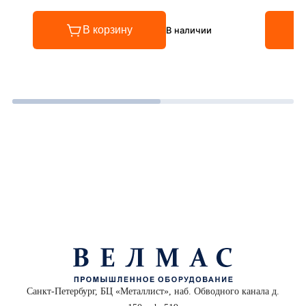
Рейтинг 4.8 из 5
Рейтинг
В корзину
В наличии
Санкт-Петербург, БЦ «Металлист», наб. Обводного канала д.