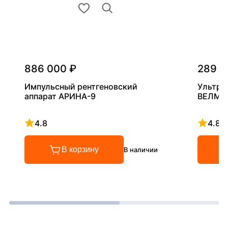
886 000 ₽
289 0
Импульсный рентгеновский
Ультра
аппарат АРИНА-9
ВЕЛМА
4.8
4.8
Рейтинг 4.8 из 5
Рейтинг
В корзину
В наличии