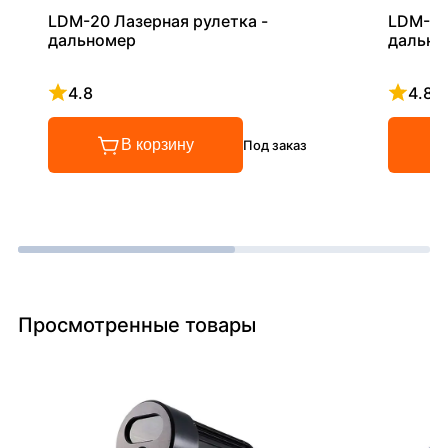
LDM-20 Лазерная рулетка -
LDM-60
дальномер
дально
4.8
4.8
Рейтинг 4.8 из 5
Рейтинг
В корзину
Под заказ
Просмотренные товары