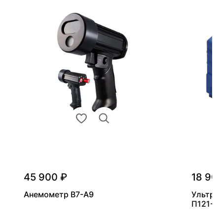
45 900 ₽
18 90
Анемометр В7-А9
Ультра
П121-5