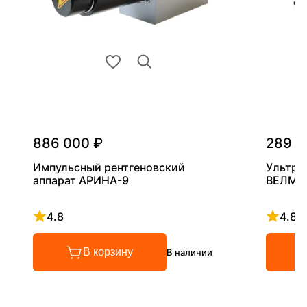
886 000 ₽
289 0
Импульсный рентгеновский
Ультра
аппарат АРИНА-9
ВЕЛМА
4.8
4.8
Рейтинг 4.8 из 5
Рейтинг
В корзину
В наличии