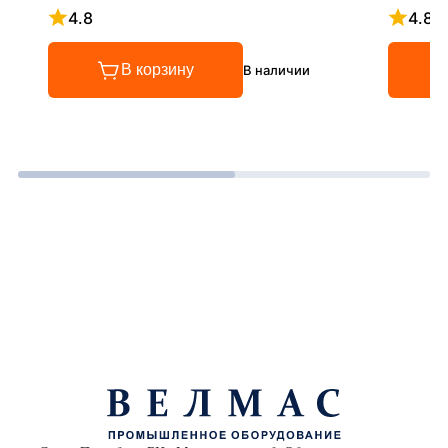
4.8
4.8
Рейтинг 4.8 из 5
Рейтинг
В корзину
В наличии