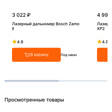
3 022 ₽
4 990
Лазерный дальномер Bosch Zamo
Лазерн
II
XP2
4.8
4.8
Рейтинг 4.8 из 5
Рейтинг
В корзину
Под заказ
Просмотренные товары