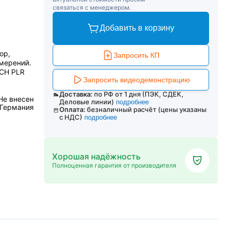
связаться с менеджером.
Добавить в корзину
ор,
Запросить КП
мерений.
SCH PLR
Запросить видеодемонстрацию
Доставка:
по РФ от 1 дня (ПЭК, СДЕК,
Не внесен
Деловые линии)
подробнее
 Германия
Оплата:
безналичный расчёт (цены указаны
с НДС)
подробнее
Хорошая надёжность
Полноценная гарантия от производителя