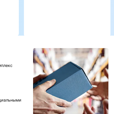
мплекс
ициальными