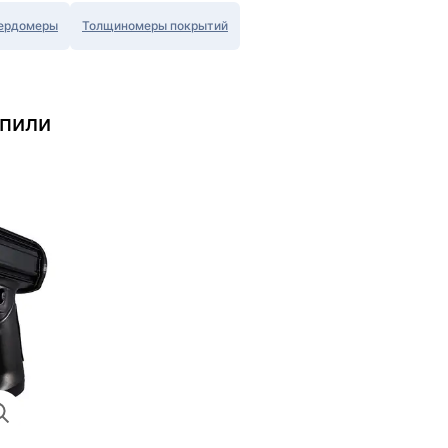
ердомеры
Толщиномеры покрытий
упили