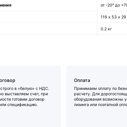
нения
от -20° до +7
119 х 53 х 2
0.2 кг
договор
Оплата
строго в «белую» с НДС.
Принимаем оплату по без
о выставляем счет, при
расчету. Для дорогостоящ
мости готовим договор
оборудования возможны у
 или спецификацию.
лизинга или поэтапной опл