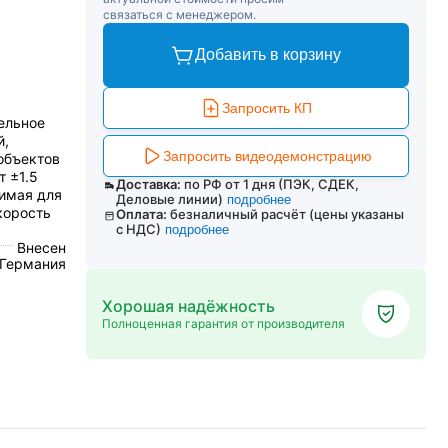
связаться с менеджером.
Добавить в корзину
Запросить КП
ельное
й,
Запросить видеодемонстрацию
объектов
т ±1.5
Доставка:
по РФ от 1 дня (ПЭК, СДЕК,
имая для
Деловые линии)
подробнее
корость
Оплата:
безналичный расчёт (цены указаны
с НДС)
подробнее
Внесен
 Германия
Хорошая надёжность
Полноценная гарантия от производителя