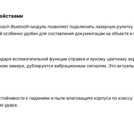
ройствами
osch Bluetooth-модуль позволяет подключить лазерную рулетк
й особенно удобен для составления документации на объекте и 
агодаря вспомогательной функции справки и яркому цветному э
ном замере, дублируется вибрационным сигналом. Это актуаль
стойчивости к падениям и пыле-влагозащите корпуса по класс
ю удара.