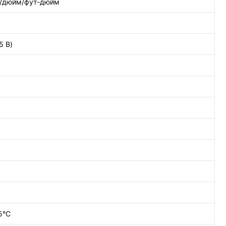
/дюйм/фут-дюйм
5 В)
5°С