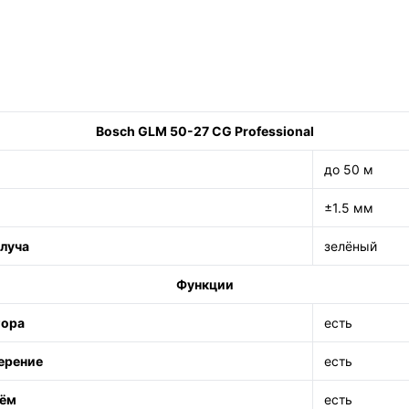
Bosch GLM 50-27 CG Professional
до 50 м
±1.5 мм
 луча
зелёный
Функции
гора
есть
ерение
есть
ём
есть