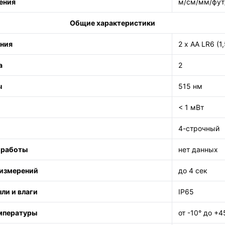
ения
м/см/мм/фут
Общие характеристики
ания
2 х АА LR6 (1,
а
2
ы
515 нм
< 1 мВт
4-строчный
 работы
нет данных
 измерений
до 4 сек
ли и влаги
IP65
мпературы
от -10° до +4