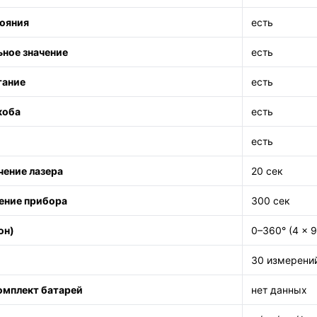
ояния
есть
ное значение
есть
тание
есть
коба
есть
есть
ение лазера
20 сек
ение прибора
300 сек
он)
0–360° (4 x 9
30 измерени
омплект батарей
нет данных