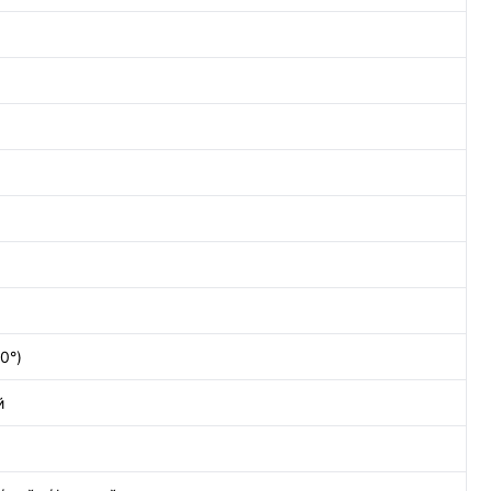
0°)
й