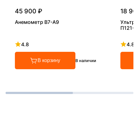
45 900 ₽
18 90
Анемометр В7-А9
Ультра
П121-5
4.8
4.8
Рейтинг 4.8 из 5
Рейтинг
В корзину
В наличии