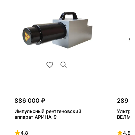
886 000 ₽
289 0
Импульсный рентгеновский
Ультра
аппарат АРИНА-9
ВЕЛМА
4.8
4.8