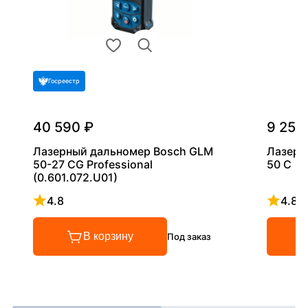
Госреестр
40 590 ₽
9 252
Лазерный дальномер Bosch GLM
Лазерн
50-27 CG Professional
50 C
(0.601.072.U01)
4.8
4.8
Рейтинг 4.8 из 5
Рейтинг
В корзину
Под заказ