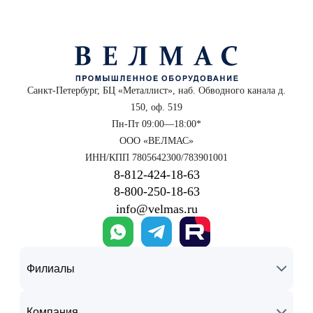
Санкт-Петербург, БЦ «Металлист», наб. Обводного канала д.
150, оф. 519
Пн-Пт 09:00—18:00*
ООО «ВЕЛМАС»
ИНН/КПП 7805642300/783901001
8‑812‑424‑18‑63
8‑800‑250‑18‑63
info@velmas.ru
Филиалы
Компания