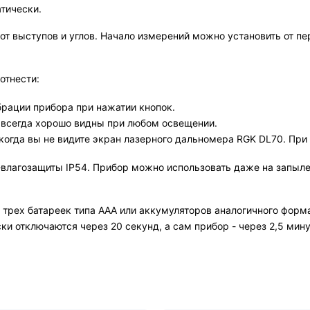
атически.
т выступов и углов. Начало измерений можно установить от пер
отнести:
брации прибора при нажатии кнопок.
 всегда хорошо видны при любом освещении.
 когда вы не видите экран лазерного дальномера RGK DL70. Пр
е-влагозащиты IP54. Прибор можно использовать даже на запыл
трех батареек типа ААА или аккумуляторов аналогичного форма
ки отключаются через 20 секунд, а сам прибор - через 2,5 мин