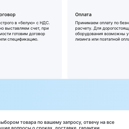
договор
Оплата
строго в «белую» с НДС.
Принимаем оплату по без
о выставляем счет, при
расчету. Для дорогостоящ
мости готовим договор
оборудования возможны у
 или спецификацию.
лизинга или поэтапной опл
а
выбором товара по вашему запросу, отвечу на все
щие вопросы о сроках, доставке, гарантии.