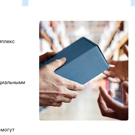
мплекс
ициальными
омогут