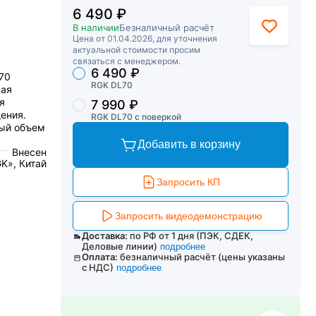
6 490 ₽
В наличии
Безналичный расчёт
Цена от 01.04.2026, для уточнения
актуальной стоимости просим
связаться с менеджером.
6 490 ₽
Торговые предложения
70
RGK DL70
вая
я
7 990 ₽
ения.
RGK DL70 с поверкой
мый объем
Добавить в корзину
Внесен
K», Китай
Запросить КП
Запросить видеодемонстрацию
Доставка:
по РФ от 1 дня (ПЭК, СДЕК,
Деловые линии)
подробнее
Оплата:
безналичный расчёт (цены указаны
с НДС)
подробнее