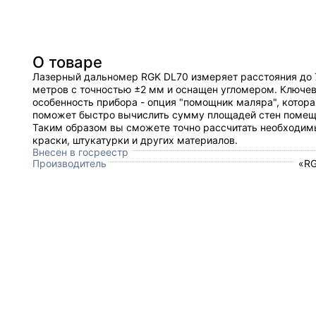
О товаре
Лазерный дальномер RGK DL70 измеряет расстояния до 
метров c точностью ±2 мм и оснащен угломером. Ключе
особенность прибора - опция "помощник маляра", котора
поможет быстро вычислить сумму площадей стен помещ
Таким образом вы сможете точно рассчитать необходи
краски, штукатурки и других материалов.
Внесен в госреестр
Производитель
«RG