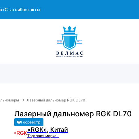
ах
Статьи
Контакты
→
альномеры
Лазерный дальномер RGK DL70
Лазерный дальномер RGK DL70
Госреестр
«RGK», Китай
Торговая марка
›